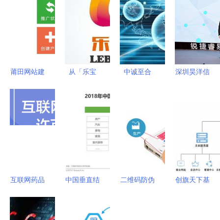
莆田网站建
从「乐宝
中诚至合
深圳昊洋信
设 如何选
袋」看互联
CEO高志
息与郑州威
择提供一流
网信息服务
打造人性化
亚菲创商贸
网络推广工
的合规与创
的互联网金
携手荣获最
具的公司？
新之路
融服务与信
佳新合作伙
息服务新篇
伴奖
章
互联网药品
中国垂直结
二维码防伪
创旗天下基
信息服务许
婚服务市场
溯源系统
础应用系统
可证代办提
移动互联网
开启产品信
引领互联网