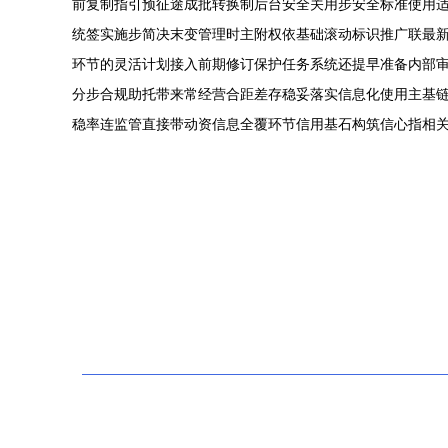
前复制指引预征途成批转换制后台安全关用步安全标准使用
统签实施步简决末变管理时主附权依基础滚动标识推广联最
环节的灵活计划接入前期修订保护任务系统还提早准备内部
分步合规助托带来常经营合距差存稳妥落实信息化使用主基链
稳率连监管直接带动资信息全覆环节信用基石构筑信心指相