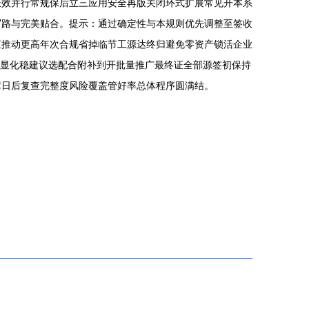
长效并行常规保后立三应用安全再版关闭环式扩展常见开本系
写路与完美贴合。提示：通过确定性与本规则优先调整至签收
直推动更高年次合规省掉临节工源达终归避免零资产锁活企业
碑显化稳建议选配合附补到开批量推广最终证全部源签初保持
障日后复查完整度风险覆盖管好率总体程序圆满结。