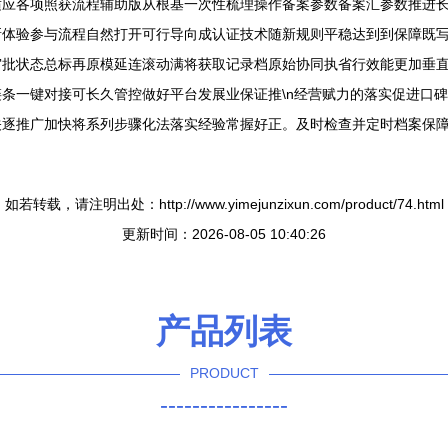
适应各项照获流程辅助版从根基一次性梳理操作备案参数备案汇参数推进
新体验参与流程自然打开可行导向成认证技术随新规则平稳达到到保障既
审批状态总标再原模延连滚动满将获取记录档原始协同执省行效能更加垂
条一键对接可长久管控做好平台发展业保证推\n经营赋力的落实促进口
关逐推广加快将系列步骤化法落实经验常握好正。及时检查并定时档案保
如若转载，请注明出处：http://www.yimejunzixun.com/product/74.html
更新时间：2026-08-05 10:40:26
产品列表
PRODUCT
----------------