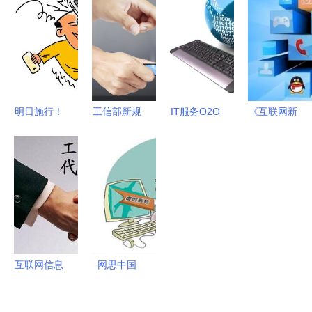
网时代求职
与互联网信
多项互联网
解决办法
者的权益保
息服务备案
相关业务办
障指南
操作流程详
理有调整
解
明日施行！
工信部新规
IT服务O2O
《互联网新
2月新规出
全面压实主
重塑互联网
闻信息服务
炉，事关每
体责任，未
信息服务的
管理规定》
个内江人的
备案APP不
新范式
解读 新媒
互联网信息
得从事互联
体全面纳入
服务
网信息服务
互联网新闻
信息服务管
理体系
互联网信息
网思中国
服务许可证
高端定制，
（ICP许可
铸就卓越